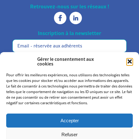
Retrouvez-nous sur les réseaux !
Inscription à la newsletter
Réservée
Alternative:
aux
adhérents
M'inscrire
Gérer le consentement aux
cookies
Pour offrir les meilleures expériences, nous utilisons des technologies telles
que les cookies pour stocker et/ou accéder aux informations des appareils.
Le fait de consentir à ces technologies nous permettra de traiter des données
telles que le comportement de navigation ou les ID uniques sur ce site. Le fait
de ne pas consentir ou de retirer son consentement peut avoir un effet
Statuts et règlement
négatif sur certaines caractéristiques et fonctions.
Mentions légales
Politique de confidentialité
Accepter
Politique de cookies (UE)
Refuser
© 2026
Kromi
.