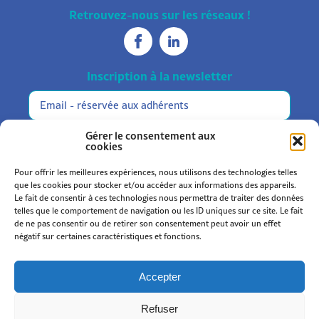
Retrouvez-nous sur les réseaux !
Inscription à la newsletter
Réservée
Alternative:
aux
adhérents
M'inscrire
Gérer le consentement aux
cookies
Pour offrir les meilleures expériences, nous utilisons des technologies telles
que les cookies pour stocker et/ou accéder aux informations des appareils.
Le fait de consentir à ces technologies nous permettra de traiter des données
telles que le comportement de navigation ou les ID uniques sur ce site. Le fait
de ne pas consentir ou de retirer son consentement peut avoir un effet
Statuts et règlement
négatif sur certaines caractéristiques et fonctions.
Mentions légales
Politique de confidentialité
Accepter
Politique de cookies (UE)
Refuser
© 2026
Kromi
.