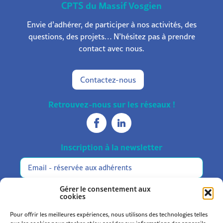
CPTS du Massif Vosgien
Envie d’adhérer, de participer à nos activités, des
questions, des projets… N’hésitez pas à prendre
contact avec nous.
Contactez-nous
Retrouvez-nous sur les réseaux !
Inscription à la newsletter
Réservée
Alternative:
aux
adhérents
M'inscrire
Gérer le consentement aux
cookies
Pour offrir les meilleures expériences, nous utilisons des technologies telles