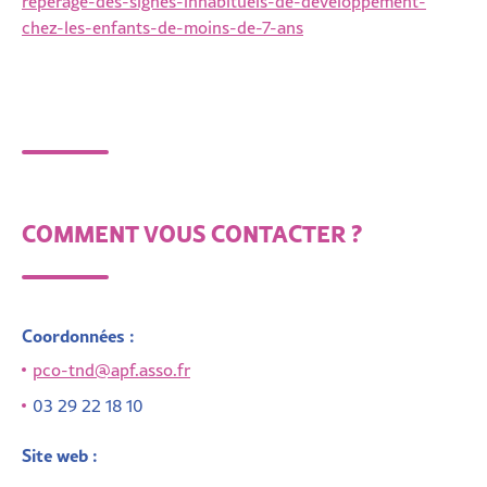
reperage-des-signes-inhabituels-de-developpement-
chez-les-enfants-de-moins-de-7-ans
COMMENT VOUS CONTACTER ?
Coordonnées :
pco-tnd@apf.asso.fr
03 29 22 18 10
Site web :