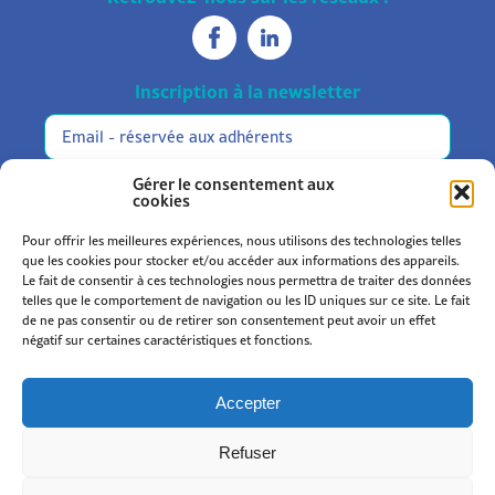
Inscription à la newsletter
Réservée
Alternative:
aux
adhérents
M'inscrire
Gérer le consentement aux
cookies
Pour offrir les meilleures expériences, nous utilisons des technologies telles
que les cookies pour stocker et/ou accéder aux informations des appareils.
Le fait de consentir à ces technologies nous permettra de traiter des données
telles que le comportement de navigation ou les ID uniques sur ce site. Le fait
de ne pas consentir ou de retirer son consentement peut avoir un effet
Statuts et règlement
négatif sur certaines caractéristiques et fonctions.
Mentions légales
Politique de confidentialité
Accepter
Politique de cookies (UE)
Refuser
© 2026
Kromi
.